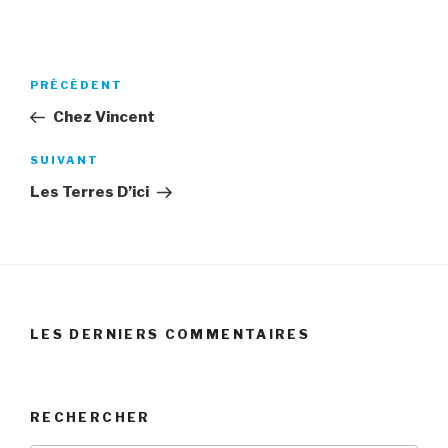
Navigation
Article
PRÉCÉDENT
de
précédent
Chez Vincent
l’article
Article
SUIVANT
suivant
Les Terres D’ici
LES DERNIERS COMMENTAIRES
RECHERCHER