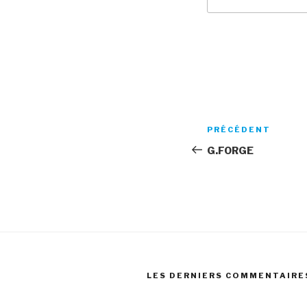
Navigation
Article
PRÉCÉDENT
de
précédent
G.FORGE
l’article
LES DERNIERS COMMENTAIRE