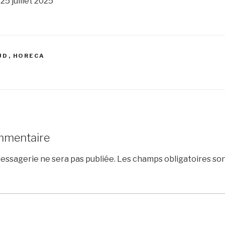
 25 juillet 2025
UD
,
HORECA
mmentaire
essagerie ne sera pas publiée.
Les champs obligatoires son