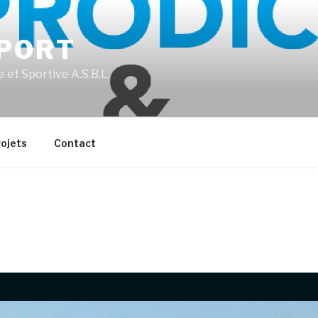
PORT
 et Sportive A.S.B.L.
ojets
Contact