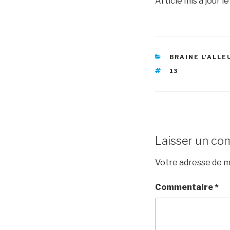
Article mis à jour le
RUBRIQUES
BRAINE L'ALLE
ÉTIQUETTES
13
Laisser un co
Votre adresse de m
Commentaire
*