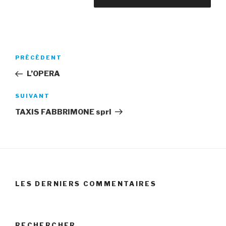
Navigation
Article
PRÉCÉDENT
de
précédent
L’OPERA
l’article
Article
SUIVANT
suivant
TAXIS FABBRIMONE sprl
LES DERNIERS COMMENTAIRES
RECHERCHER