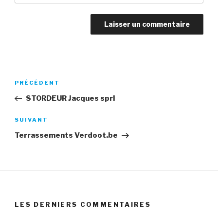
Navigation
Article
PRÉCÉDENT
de
précédent
STORDEUR Jacques sprl
l’article
Article
SUIVANT
suivant
Terrassements Verdoot.be
LES DERNIERS COMMENTAIRES