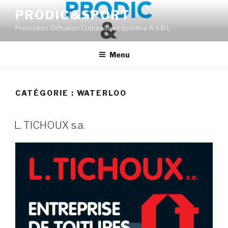
Aller
PRODIC&SPORT
au
Promotion-Diffusion Culturelle et Sportive A.S.B.L.
contenu
principal
Menu
CATÉGORIE :
WATERLOO
L. TICHOUX s.a.