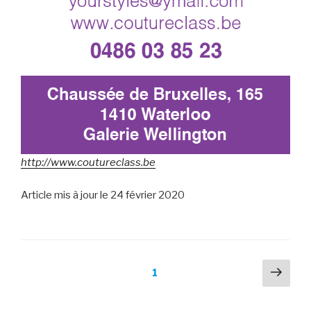
http://www.coutureclass.be
Article mis à jour le 24 février 2020
Pagination
Pag
Page
1
suiv
des
publications