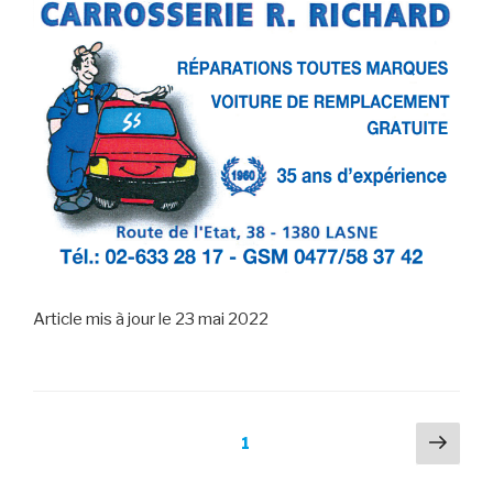
Article mis à jour le 23 mai 2022
Pagination
Pag
Page
1
suiv
des