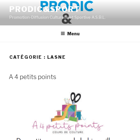
Aller
PRODIC&SPORT
au
Promotion-Diffusion Culturelle et Sportive A.S.B.L.
contenu
principal
Menu
CATÉGORIE :
LASNE
A 4 petits points