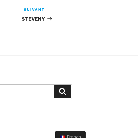
SUIVANT
Article
suivant
STEVENY
Recherche
French