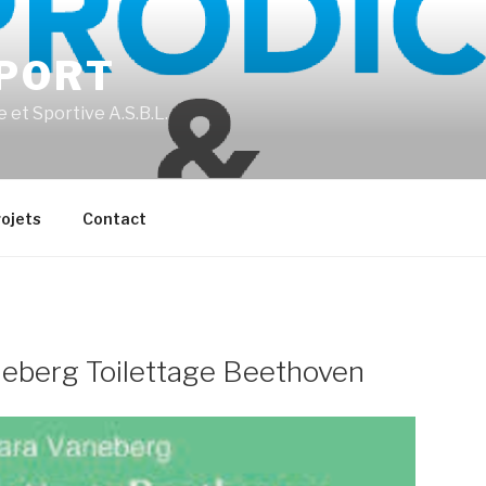
PORT
 et Sportive A.S.B.L.
ojets
Contact
eberg Toilettage Beethoven