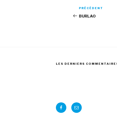
Navigation
Article
PRÉCÉDENT
de
précédent
BURLAO
l’article
LES DERNIERS COMMENTAIRE
Facebook
E-
mail